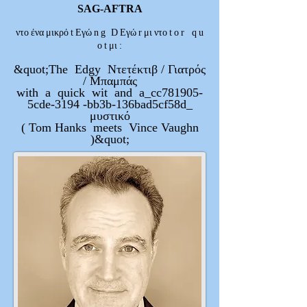
SAG-AFTRA
ντο
ένα
μικρό
t
Εγώ
n
g D
Εγώ
r
μι
ντο
t
ο
r
q
u
ο
t
μι
:
&quot;The Edgy Ντετέκτιβ / Γιατρός
/ Μπαμπάς
with a quick wit and a_cc781905-
5cde-3194 -bb3b-136bad5cf58d_
μυστικό
( Tom Hanks meets Vince Vaughn
)&quot;