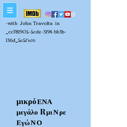
🚫
John Travolta
-with
in
_cc781905-5cde-3194-bb3b-
136d_5c5
Γκότι
μικρό
ΕΝΑ
R
μεγάλο
μι
Ν
ρε
Εγώ
Ν
Ο