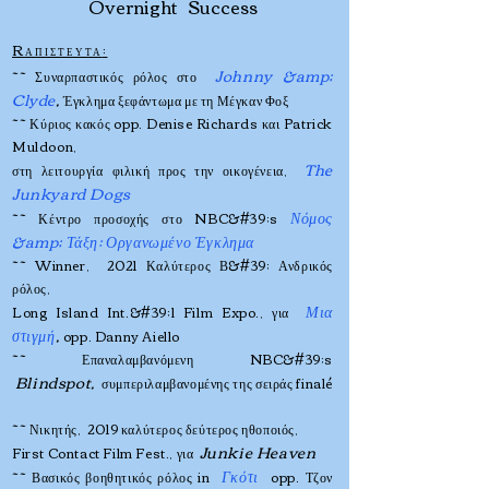
Overnight Success
R
:
ΑΠΙΣΤΕΥΤΑ
Johnny &amp;
~~ Συναρπαστικός ρόλος στο
Clyde
,
Έγκλημα ξεφάντωμα με τη Μέγκαν Φοξ
~~ Κύριος κακός opp. Denise Richards και Patrick
Muldoon,
The
στη λειτουργία φιλική προς την οικογένεια,
Junkyard Dogs
Νόμος
~~ Κέντρο προσοχής στο NBC&#39;s
&amp; Τάξη: Οργανωμένο Έγκλημα
~~ Winner, 2021 Καλύτερος Β&#39; Ανδρικός
ρόλος,
Μια
Long Island Int.&#39;l Film Expo., για
στιγμή
,
opp. Danny Aiello
~~ Επαναλαμβανόμενη
NBC&#39;s
Blindspot,
συμπεριλαμβανομένης της σειράς finalé
~~ Νικητής, 2019 καλύτερος δεύτερος ηθοποιός,
Junkie Heaven
First Contact Film Fest., για
Γκότι
~~ Βασικός βοηθητικός ρόλος in
opp. Τζον