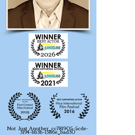
Not Just Another_cc781905-5cde-
3194-bb3b-1386e_bad30