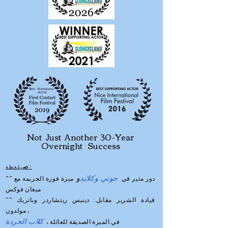
Not Just Another 30-Year
Overnight Success
:
ص
بلحظة
جوني وكلايد
و
~~ دور مثير في
ميزة فورة الجريمة مع
ميغان فوكس
~~ قيادة الشرير مقابل. دينيس ريتشاردز وباتريك
مولدون ،
كلاب الخردة
في الميزة الصديقة للعائلة ،