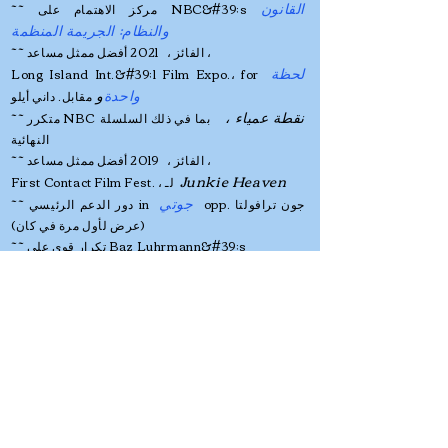
القانون
~~ مركز الاهتمام على NBC&#39;s
والنظام: الجريمة المنظمة
~~ الفائز ، 2021 أفضل ممثل مساعد ،
لحظة
Long Island Int.&#39;l Film Expo.، for
واحدة
و
مقابل. داني أيلو
نقطة عمياء ،
بما في ذلك السلسلة
NBC
~~ متكرر
النهائية
~~ الفائز ، 2019 أفضل ممثل مساعد ،
Junkie Heaven
First Contact Film Fest. ، لـ
جوتي
opp. جون ترافولتا
~~ دور الدعم الرئيسي in
عرض لأول مرة في كان)
(
~~ تكرار قوي على Baz Luhrmann&#39;s
تحميل Get Down
نيتفليكس الأصلي ،
على الرغم من أن بقية جسدي اتبعت في الآونة
الأخيرة ، إلا أنني كنت أحاول أن أتصرف من أجل
الجزء الأفضل من حياتي ، وما زلت أتابع ما لم
أتخيله ، في times الذي لم أتخيله. على سبيل
my أفضل
الكل
المثال: uncannily، I do