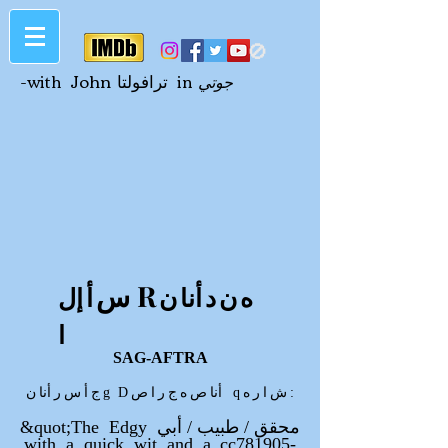
🚫
John ترافولتا
جوتي
in
-with
R
س
ه
ن
د
أنا
ن
أ
إل
ا
SAG-AFTRA
:
ش
ا
ر
ه
q
أنا
ص
ه
ج
ر
ا
ص
g D
ج
أ
س
ر
أنا
ن
&quot;The Edgy محقق / طبيب / أبي
with a quick wit and a_cc781905-