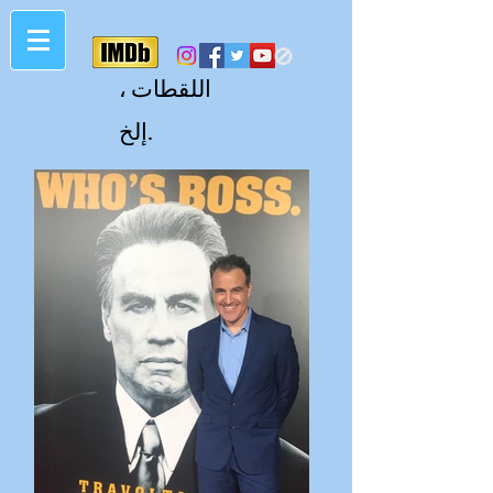
🚫
اللقطات ،
إلخ.