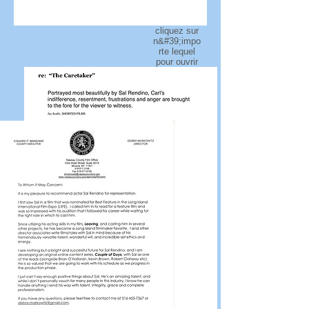
cliquez sur
n&#39;impo
rte lequel
pour ouvrir