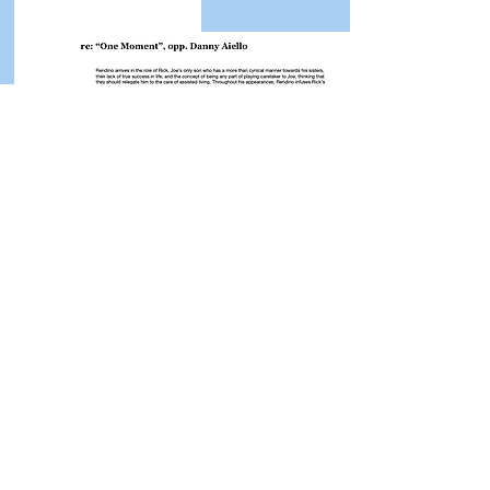
click on
any to open
🚫